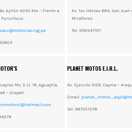
lás Ayllón 4330 Ate – Frente a
Av. los Héroes 684, San Juan 
e Puruchuco
Miraflores
lvacc@motosracing.pe
Tel: 958347197
555603
MOTOR’S
PLANET MOTOS E.I.R.L.
uaylas Mz. S Lt. 18, Aguaytía,
Av. Ejercito 1059, Cayma – Areq
ad – Ucayali
Email:
planet_motos_aqp1@ho
erzmotors1@hotmail.com
Tel: 987557278
534276