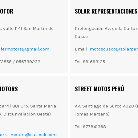
MOTOR
SOLAR REPRESENTACIONES
s valle 1141 San Martín de
Prolongación Av. de la Cultur
Cusco
efermotors@gmail.com
Email:
motoscusco@solarper
672858 / 956739232
Tel: 991693125
MOTORS
STREET MOTOS PERÚ
carril 881 Urb. Santa María I
Av. Santiago de Surco 4920 (E
v. Circunvalación Oeste)
Tomas Marsano)
Tel: 977841368
tark_motors@outlook.com