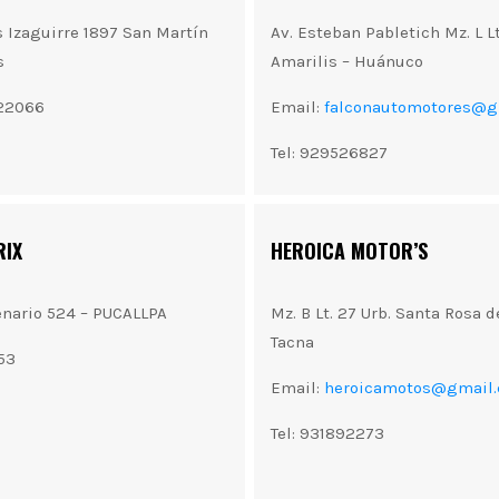
s Izaguirre 1897 San Martín
Av. Esteban Pabletich Mz. L Lt
s
Amarilis – Huánuco
722066
Email:
falconautomotores@g
Tel: 929526827
RIX
HEROICA MOTOR’S
enario 524 – PUCALLPA
Mz. B Lt. 27 Urb. Santa Rosa d
Tacna
53
Email:
heroicamotos@gmail
Tel: 931892273