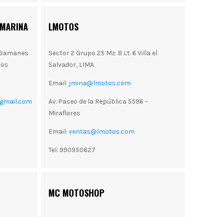
 MARINA
LMOTOS
n Samanes
Sector 2 Grupo 25 Mz. B Lt. 6 Villa el
tos
Salvador, LIMA
Email:
jmina@lmotos.com
@gmail.com
Av. Paseo de la República 5596 –
Miraflores
Email:
ventas@lmotos.com
Tel: 990950627
MC MOTOSHOP