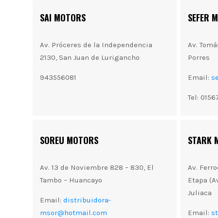
SAI MOTORS
SEFER 
Av. Próceres de la Independencia
Av. Tomá
2130, San Juan de Lurigancho
Porres
943556081
Email:
s
Tel: 015
SOREU MOTORS
STARK 
Av. 13 de Noviembre 828 – 830, El
Av. Ferro
Tambo – Huancayo
Etapa (A
Juliaca
Email:
distribuidora-
msor@hotmail.com
Email:
s