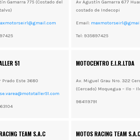
tín Gamarra 775 (Costado del
Av Agustín Gamarra 677 Huar
alvo)
costado de Indecopi
axmotorseirl@gmail.com
Email:
maxmotorseirl@gmai
897425
Tel: 935897425
ALLER 51
MOTOCENTRO E.I.R.LTDA
er Prado Este 3680
Av. Miguel Grau Nro. 322 Cer
(Cercado) Moquegua – Ilo – Il
ose.varea@mototaller51.com
984119791
463104
RACING TEAM S.A.C
MOTOS RACING TEAM S.A.