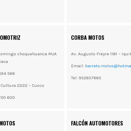
TOMOTRIZ
CORBA MOTOS
e Domingo choquehuanca MzA
Av. Augusto Freyre 1161 – Iqui
liaca
Email:
barreto.motos@hotma
 494 566
Tel: 952657665
a Cultura 2222 – Cusco
 700 600
 MOTOS
FALCÓN AUTOMOTORES