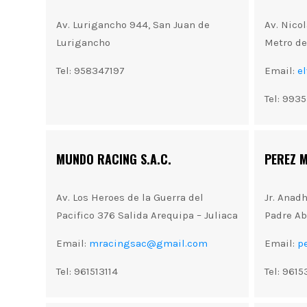
Av. Lurigancho 944, San Juan de
Av. Nico
Lurigancho
Metro d
Tel: 958347197
Email:
e
Tel: 993
MUNDO RACING S.A.C.
PEREZ 
Av. Los Heroes de la Guerra del
Jr. Anadh
Pacifico 376 Salida Arequipa – Juliaca
Padre Ab
Email:
mracingsac@gmail.com
Email:
p
Tel: 961513114
Tel: 961