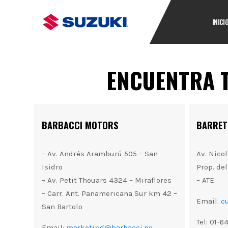
INICI
ENCUENTRA T
BARBACCI MOTORS
BARRETO
– Av. Andrés Aramburú 505 – San
Av. Nico
Isidro
Prop. de
– Av. Petit Thouars 4324 – Miraflores
– ATE
– Carr. Ant. Panamericana Sur km 42 –
Email:
c
San Bartolo
Tel: 01-
Email:
marketing@barbacci.pe