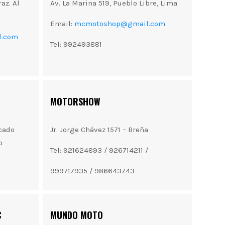
az. Al
Av. La Marina 519, Pueblo Libre, Lima
Email:
mcmotoshop@gmail.com
l.com
Tel: 992493881
MOTORSHOW
cado
Jr. Jorge Chávez 1571 – Breña
o
Tel: 921624893 / 926714211 /
999717935 / 986643743
C
MUNDO MOTO