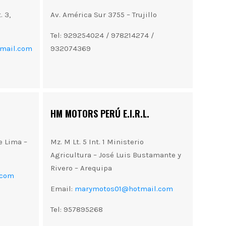
. 3,
Av. América Sur 3755 – Trujillo
Tel: 929254024 / 978214274 /
mail.com
932074369
HM MOTORS PERÚ E.I.R.L.
e Lima –
Mz. M Lt. 5 Int. 1 Ministerio
Agricultura – José Luis Bustamante y
Rivero – Arequipa
.com
Email:
marymotos01@hotmail.com
Tel: 957895268