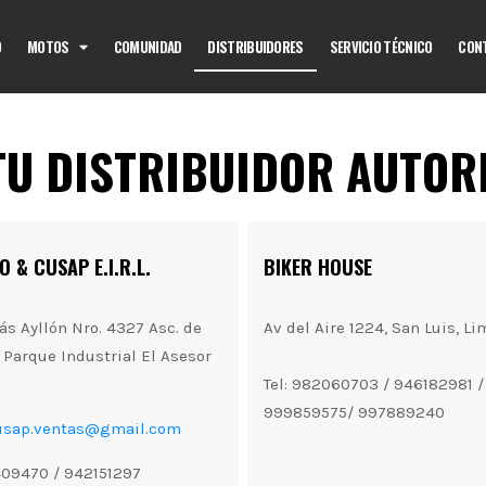
O
MOTOS
COMUNIDAD
DISTRIBUIDORES
SERVICIO TÉCNICO
CON
U DISTRIBUIDOR AUTOR
 & CUSAP E.I.R.L.
BIKER HOUSE
lás Ayllón Nro. 4327 Asc. de
Av del Aire 1224, San Luis, Li
l Parque Industrial El Asesor
Tel: 982060703 / 946182981 /
999859575/ 997889240
usap.ventas@gmail.com
6409470 / 942151297