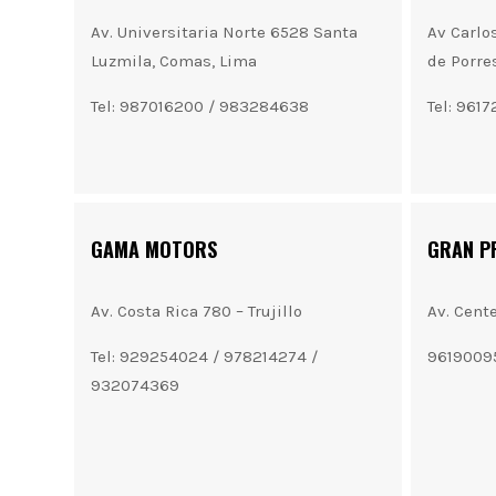
Av. Universitaria Norte 6528 Santa
Av Carlo
Luzmila, Comas, Lima
de Porre
Tel: 987016200 / 983284638
Tel: 961
GAMA MOTORS
GRAN P
Av. Costa Rica 780 – Trujillo
Av. Cent
Tel: 929254024 / 978214274 /
9619009
932074369